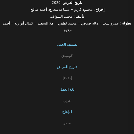
تاريخ العرض:
2020
إخراج :
محمود كريم – مساعد مخرج: أحمد صالح.
تأليف :
محمد الشواف.
بطولة :
عمرو سعد – هالة صدقي – محمد لطفي – هلا السعيد – كمال أبو رية – أحمد
حلاوة.
تصنيف العمل
كوميدي
تاريخ العرض
[٢٠٢٠]
لغة العمل
عربي
الإنتاج
مصر