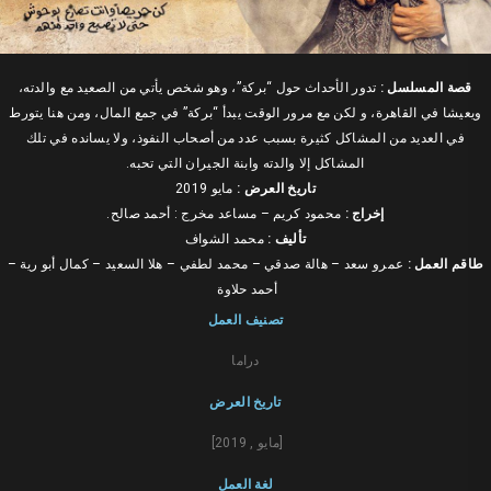
قصة المسلسل :
تدور الأحداث حول “بركة”، وهو شخص يأتي من الصعيد مع والدته،
ويعيشا في القاهرة، و لكن مع مرور الوقت يبدأ “بركة” في جمع المال، ومن هنا يتورط
في العديد من المشاكل كثيرة بسبب عدد من أصحاب النفوذ، ولا يسانده في تلك
المشاكل إلا والدته وابنة الجيران التي تحبه.
تاريخ العرض :
مايو 2019
ﺇﺧﺮاﺝ :
محمود كريم – مساعد مخرج : أحمد صالح.
ﺗﺄﻟﻴﻒ :
محمد الشواف
طاقم العمل :
عمرو سعد – هالة صدقي – محمد لطفي – هلا السعيد – كمال أبو رية –
أحمد حلاوة
تصنيف العمل
دراما
تاريخ العرض
[مايو , 2019]
لغة العمل