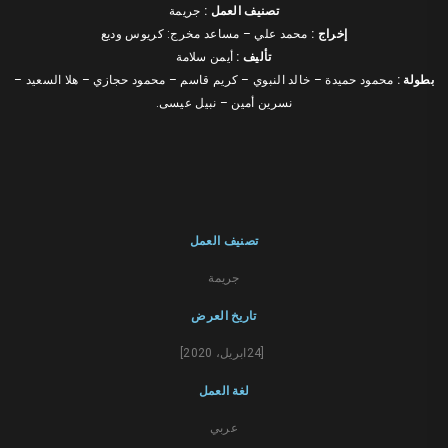
تصنيف العمل :
جريمة
ﺇﺧﺮاﺝ :
محمد علي – مساعد مخرج: كريوس وديع
ﺗﺄﻟﻴﻒ :
أيمن سلامة
بطولة :
محمود حميدة – خالد النبوي – كريم قاسم – محمود حجازي – هلا السعيد –
نسرين أمين – نبيل عيسى.
تصنيف العمل
جريمة
تاريخ العرض
[24ابريل، 2020]
لغة العمل
عربي