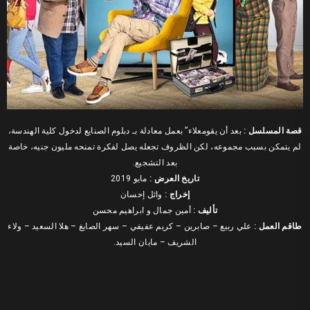
قصة المسلسل :
بعد أن يقومعلاء” بعمل معادلة بـ دبلوم الصنايع لدخول كلية الهندسة،
لم يتمكن بسبب مجموعه، لكن الظروف تجعله يصل لفكرة تمنحه مليون جنيه، خاصة
بعد التشجيع.
تاريخ العرض :
مايو 2019
ﺇﺧﺮاﺝ :
وائل إحسان
ﺗﺄﻟﻴﻒ :
أمين جمال و ابراهيم محسن
طاقم العمل :
علي ربيع – صابرين – كريم عفيفي – سهر الصايغ – هلا السعيد – ولاء
الشريف – مايان السيد.