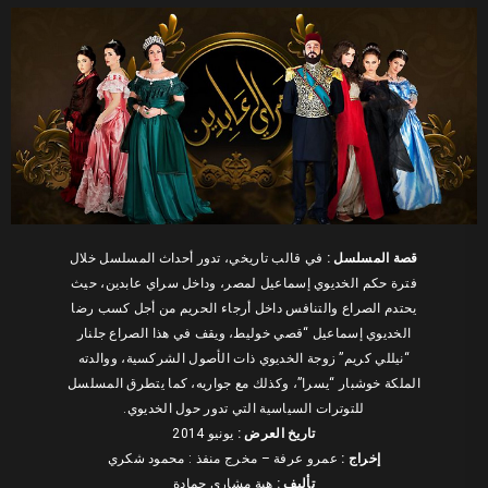
قصة المسلسل :
في قالب تاريخي، تدور أحداث المسلسل خلال
فترة حكم الخديوي إسماعيل لمصر، وداخل سراي عابدين، حيث
يحتدم الصراع والتنافس داخل أرجاء الحريم من أجل كسب رضا
الخديوي إسماعيل “قصي خوليط، ويقف في هذا الصراع جلنار
“نيللي كريم” زوجة الخديوي ذات الأصول الشركسية، ووالدته
الملكة خوشبار “يسرا”، وكذلك مع جواريه، كما يتطرق المسلسل
للتوترات السياسية التي تدور حول الخديوي.
تاريخ العرض :
يونيو 2014
ﺇﺧﺮاﺝ :
عمرو عرفة – مخرج منفذ : محمود شكري
ﺗﺄﻟﻴﻒ :
هبة مشاري حمادة