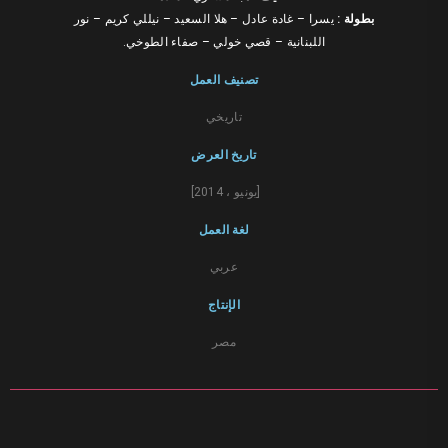
بطولة :
يسرا – غادة عادل – هلا السعيد – نيللي كريم – نور
اللبنانية – قصي خولي – صفاء الطوخي.
تصنيف العمل
تاريخي
تاريخ العرض
[يونيو ، 2014]
لغة العمل
عربي
الإنتاج
مصر