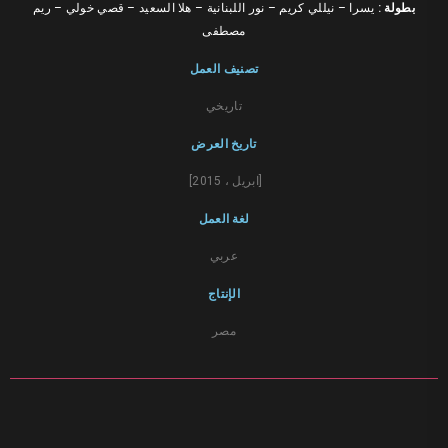
بطولة :
يسرا – نيللي كريم – نور اللبنانية – هلا السعيد – قصي خولي – ريم
مصطفى
تصنيف العمل
تاريخي
تاريخ العرض
[ابريل ، 2015]
لغة العمل
عربي
الإنتاج
مصر