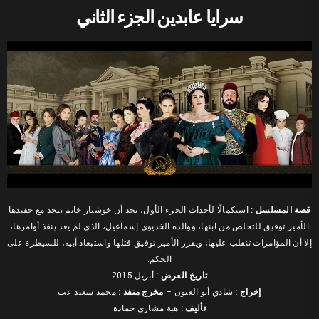
سرايا عابدين الجزء الثاني
قصة المسلسل :
استكمالًا لأحداث الجزء الأول، نجد أن خوشيار خانم تتحد مع حفيدها
الأمير توفيق للتخلص من ابنها، ووالده الخديوي إسماعيل، الذي لم يعد ينفذ أوامرها،
إلا أن المؤامرات تنقلب عليها، ويقرر الأمير توفيق قتلها واستبعاد أبيه، للسيطرة على
الحكم.
تاريخ العرض :
أبريل 2015
إخراج :
شادي أبو العيون –
مخرج منفذ :
محمد سعيد عب
ﺗﺄﻟﻴﻒ :
هبة مشاري حمادة